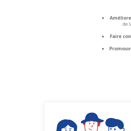
Amélior
de 
Faire co
Promouv