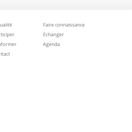
ualité
Faire connaissance
ticiper
Echanger
informer
Agenda
ntact
Identifiant
Mot de passe