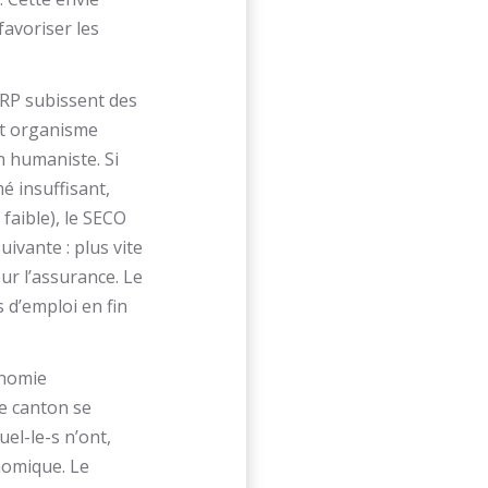
favoriser les
 ORP subissent des
et organisme
n humaniste. Si
 insuffisant,
faible), le SECO
uivante : plus vite
r l’assurance. Le
 d’emploi en fin
onomie
le canton se
el-le-s n’ont,
nomique. Le