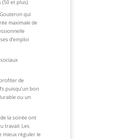
(50 et plus).
 Gouteron qui
rée maximale de
essionnelle
-ses d’emploi
 sociaux
rofiter de
ifs puisqu’un bon
durable ou un
de la soirée ont
 travail. Les
e mieux réguler le