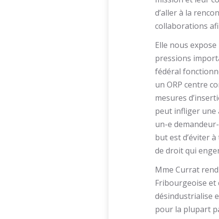
d’aller à la renc
collaborations af
Elle nous expose l
pressions importa
fédéral fonction
un ORP centre co
mesures d’insert
peut infliger une 
un-e demandeur-s
but est d’éviter 
de droit qui enge
Mme Currat rend a
Fribourgeoise et 
désindustrialise 
pour la plupart p