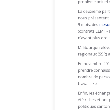
problème actuel es
La deuxième parti
nous présentent 
9 mois, des
mesur
(contrats LEMT- l
n’ayant plus dro
M. Bourqui relève
régionaux (SSR) 
En novembre 2013
prendre connaissa
nombre de person
travail fixe.
Enfin, les échang
été riches et ont
politiques canton