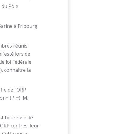
s du Pôle
 Sarine à Fribourg
mbres réunis
nifesté lors de
e loi Fédérale
), connaître la
ffe de l’ORP
on+ (PI+), M.
est heureuse de
 ORP centres, leur
. Cette envie