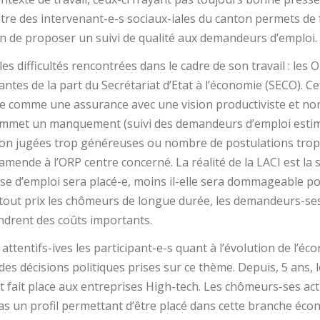
ontre des intervenant-e-s sociaux-iales du canton permets de 
in de proposer un suivi de qualité aux demandeurs d’emploi.
es difficultés rencontrées dans le cadre de son travail : les
ntes de la part du Secrétariat d’Etat à l’économie (SECO). C
ne comme une assurance avec une vision productiviste et no
mmet un manquement (suivi des demandeurs d’emploi estimé
ion jugées trop généreuses ou nombre de postulations trop 
amende à l’ORP centre concerné. La réalité de la LACI est la s
e d’emploi sera placé-e, moins il-elle sera dommageable pou
à tout prix les chômeurs de longue durée, les demandeurs-ses
ndrent des coûts importants.
ttentifs-ives les participant-e-s quant à l’évolution de l’éc
des décisions politiques prises sur ce thème. Depuis, 5 ans, 
et fait place aux entreprises High-tech. Les chômeurs-ses actu
as un profil permettant d’être placé dans cette branche éco