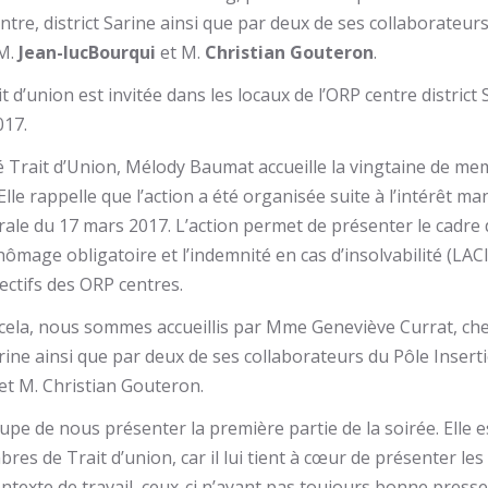
ntre, district Sarine ainsi que par deux de ses collaborateur
 M.
Jean-luc
Bourqui
et M.
Christian Gouteron
.
t d’union est invitée dans les locaux de l’ORP centre district
017.
 Trait d’Union, Mélody Baumat accueille la vingtaine de me
 Elle rappelle que l’action a été organisée suite à l’intérêt ma
ale du 17 mars 2017. L’action permet de présenter le cadre d
ômage obligatoire et l’indemnité en cas d’insolvabilité (LACI
jectifs des ORP centres.
cela, nous sommes accueillis par Mme Geneviève Currat, che
arine ainsi que par deux de ses collaborateurs du Pôle Inserti
et M. Christian Gouteron.
pe de nous présenter la première partie de la soirée. Elle 
res de Trait d’union, car il lui tient à cœur de présenter les
ontexte de travail, ceux-ci n’ayant pas toujours bonne presse