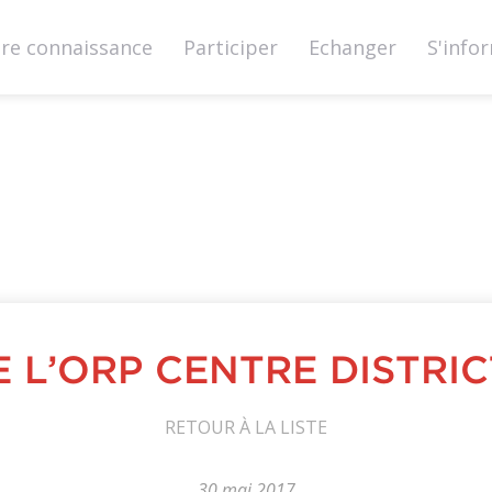
ire connaissance
Participer
Echanger
S'info
it-
nion.ch
E L’ORP CENTRE DISTRI
RETOUR À LA LISTE
30 mai 2017