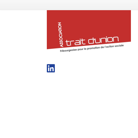
tra
du