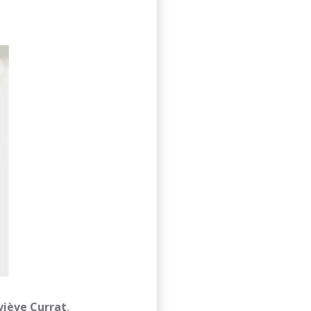
viève
Currat
,