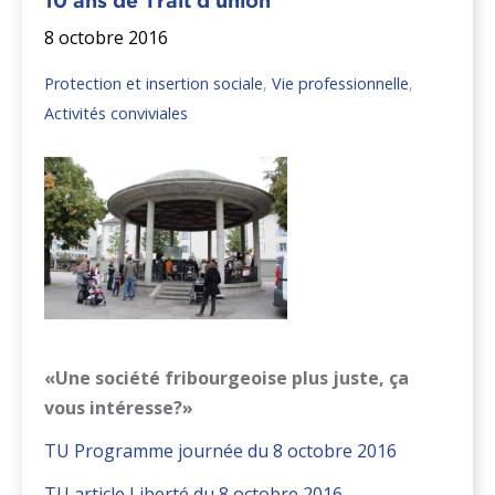
10 ans de Trait d'union
8 octobre 2016
Protection et insertion sociale
,
Vie professionnelle
,
Activités conviviales
«
Une soci
é
t
é
fribourgeoise plus juste,
ç
a
vous int
é
resse
?
»
TU Programme journée du 8 octobre 2016
TU article Liberté du 8 octobre 2016