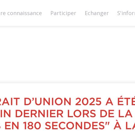
ire connaissance
Participer
Echanger
S'info
it-
nion.ch
RAIT D’UNION 2025 A É
UIN DERNIER LORS DE LA
 EN 180 SECONDES" À L