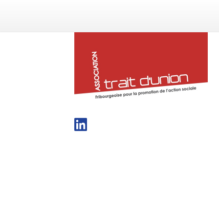
tra
du