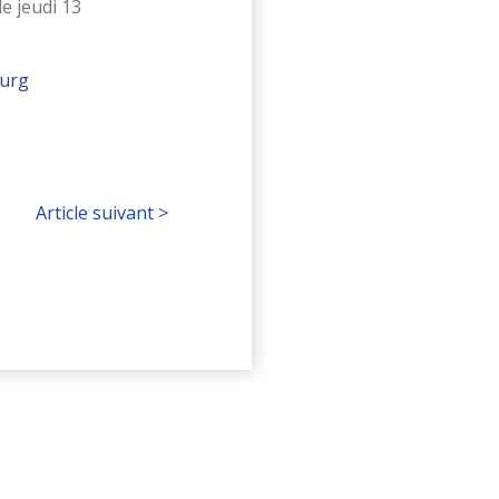
e jeudi 13
ourg
Article suivant
>