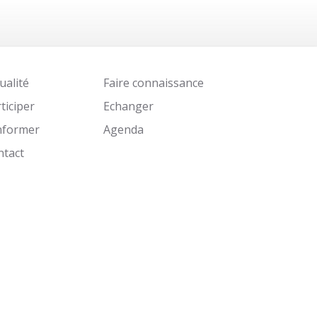
ualité
Faire connaissance
ticiper
Echanger
informer
Agenda
ntact
Identifiant
Mot de passe