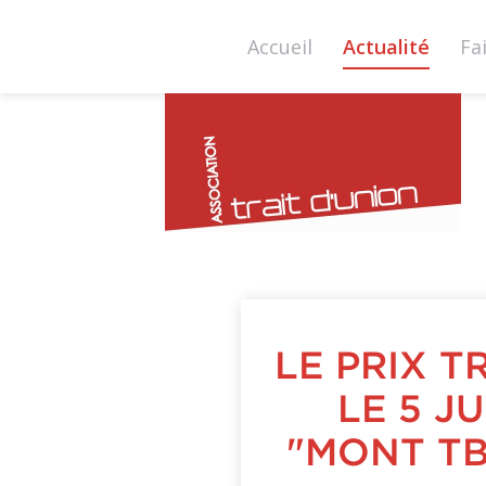
Accueil
Actualité
Fa
tra
du
LE PRIX T
LE 5 J
"MONT TB