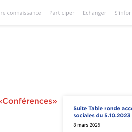
ire connaissance
Participer
Echanger
S'info
it-
nion.ch
g «Conférences»
Suite Table ronde acce
sociales du 5.10.2023
8 mars 2026